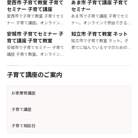
愛西市 子育て教室 子育て
あま市 子育て講座 子育て
セミナー 子育て講座
セミナー
愛西市で子育て教室 子育てセミ
あま市で子育て講座 子育てセミ
ナー 子育て講座。オンライン子
ナー。オンラインで参加できる
育てセミナーで、3－6歳の子ど
子育てセミナー。3－6歳の子ど
安城市 子育てセミナー 子
知立市 子育て教室 ネット
もを持つママが必要な育児スキ
もを持つママが育児のコツを学
育て講座 子育て教室
知立市で子育て教室 ネット。子
ルを身につけましょう。育児のス
び、毎日の子育てがもっと楽し
安城市で子育てセミナー 子育て
育てに悩んでいるママのための
トレスを軽減する具体的な方法
くなる内容です。
講座 子育て教室。オンライン子
特別講座。3－6歳の子どもの発
を学べます。
育て教室で、3－6歳の子どもを
達を理解し、最適な育て方を学
持つママが必要な育児スキルを
びましょう。専門家が丁寧に指導
子育て講座のご案内
習得。具体的なアドバイスで育
します。
児のストレスを軽減しましょう。
お家療育講座
子育て講座
子育て相談日