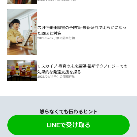
広汎性発達障害の予防策-最新研究で明らかになっ
た原因と対策
2026/04/17
子供の問題行動
1. スカイプ 療育の未来展望-最新テクノロジーでの
効果的な発達支援を探る
2026/04/14
子供の問題行動
怒らなくても伝わるヒント
LINEで受け取る