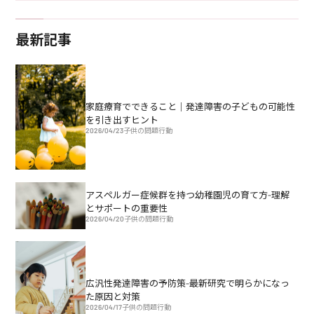
最新記事
家庭療育でできること｜発達障害の子どもの可能性
を引き出すヒント
2026/04/23
子供の問題行動
アスペルガー症候群を持つ幼稚園児の育て方-理解
とサポートの重要性
2026/04/20
子供の問題行動
広汎性発達障害の予防策-最新研究で明らかになっ
た原因と対策
2026/04/17
子供の問題行動