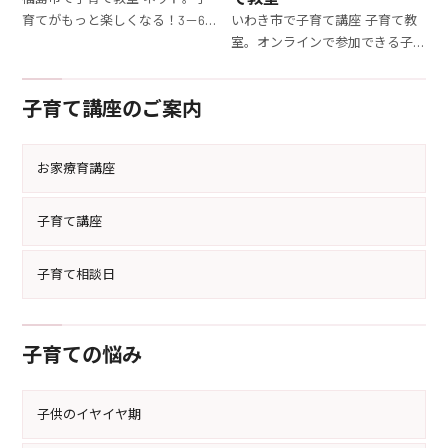
解し、最適な育児法を学べる内
育てがもっと楽しくなる！3－6
いわき市で子育て講座 子育て教
容が充実しています。
歳の子どもを持つママ向けの子
室。オンラインで参加できる子
育て講座。専門家からのアドバ
育て講座。3－6歳の子どもを持
イスで育児の悩みを解消しよう。
つママが育児のコツを学び、毎
子育て講座のご案内
日の子育てがもっと楽しくなる
内容です。
お家療育講座
子育て講座
子育て相談日
子育ての悩み
子供のイヤイヤ期