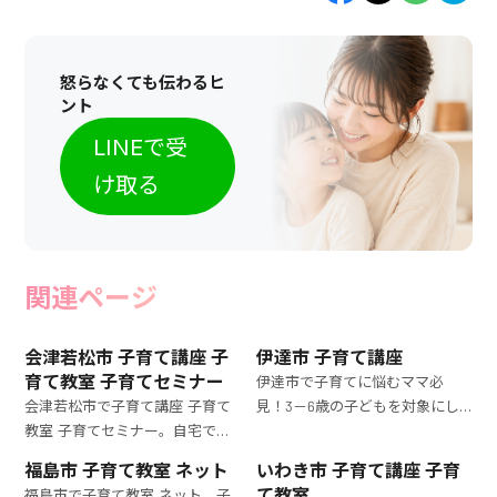
怒らなくても伝わるヒ
ント
LINEで受
け取る
関連ページ
会津若松市 子育て講座 子
伊達市 子育て講座
育て教室 子育てセミナー
伊達市で子育てに悩むママ必
会津若松市で子育て講座 子育て
見！3－6歳の子どもを対象にし
教室 子育てセミナー。自宅で参
た子育て講座で、効果的な育児法
加できるオンライン子育て教
を身につけましょう。プロの指導
福島市 子育て教室 ネット
いわき市 子育て講座 子育
室。3－6歳の子どもの発達を理
で安心です。
て教室
福島市で子育て教室 ネット。子