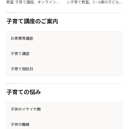
教室 子育て講座。オンライン子
ン子育て教室。3－6歳の子ども
育てセミナーで、3－6歳の子ど
を持つママが育児のコツを学
もを持つママの育児の悩みを解
び、育児の悩みを解消する方法
子育て講座のご案内
決。具体的なアドバイスとサポ
を提供します。
ートで育児がもっと楽になりま
す。
お家療育講座
子育て講座
子育て相談日
子育ての悩み
子供のイヤイヤ期
子供の癇癪