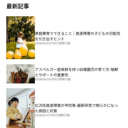
最新記事
家庭療育でできること｜発達障害の子どもの可能性
を引き出すヒント
2026/04/23
子供の問題行動
アスペルガー症候群を持つ幼稚園児の育て方-理解
とサポートの重要性
2026/04/20
子供の問題行動
広汎性発達障害の予防策-最新研究で明らかになっ
た原因と対策
2026/04/17
子供の問題行動