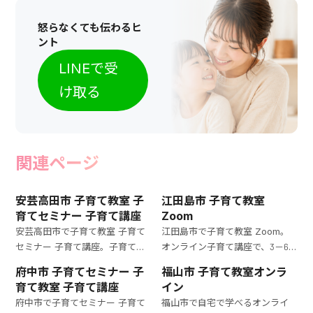
怒らなくても伝わるヒ
ント
LINEで受
け取る
関連ページ
安芸高田市 子育て教室 子
江田島市 子育て教室
育てセミナー 子育て講座
Zoom
安芸高田市で子育て教室 子育て
江田島市で子育て教室 Zoom。
セミナー 子育て講座。子育てセ
オンライン子育て講座で、3－6
ミナーで、3－6歳の子どもの成
歳の子どもを持つママの育児の
府中市 子育てセミナー 子
福山市 子育て教室オンラ
長を促す育児法を学びましょう。
悩みを解決。具体的なアドバイ
育て教室 子育て講座
イン
専門家からの具体的なアドバイ
スとサポートで育児がもっと楽
府中市で子育てセミナー 子育て
福山市で自宅で学べるオンライ
スが満載です。
になります。