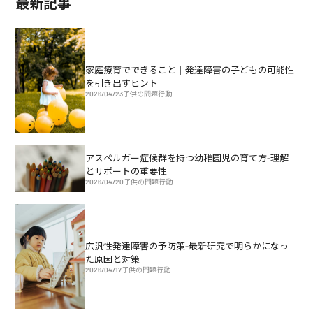
最新記事
家庭療育でできること｜発達障害の子どもの可能性
を引き出すヒント
2026/04/23
子供の問題行動
アスペルガー症候群を持つ幼稚園児の育て方-理解
とサポートの重要性
2026/04/20
子供の問題行動
広汎性発達障害の予防策-最新研究で明らかになっ
た原因と対策
2026/04/17
子供の問題行動