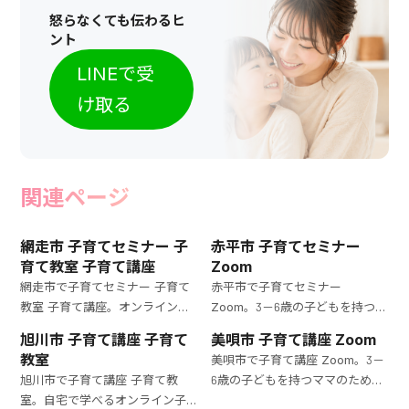
怒らなくても伝わるヒ
ント
LINEで受
け取る
関連ページ
網走市 子育てセミナー 子
赤平市 子育てセミナー
育て教室 子育て講座
Zoom
網走市で子育てセミナー 子育て
赤平市で子育てセミナー
教室 子育て講座。オンラインで
Zoom。3－6歳の子どもを持つマ
参加できる子育て講座。3－6歳
マ必見！オンライン子育て教室
旭川市 子育て講座 子育て
美唄市 子育て講座 Zoom
の子どもを持つママが直面する
で、日常の育児に役立つ具体的な
教室
美唄市で子育て講座 Zoom。3－
育児の課題を解決するための実
アドバイスを自宅で学べます。
旭川市で子育て講座 子育て教
6歳の子どもを持つママのための
践的な内容を提供します。
室。自宅で学べるオンライン子
オンライン子育て講座。育児の