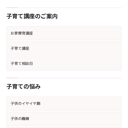
育て教室。3－6歳の子どもを持
悩みを解消し、自宅でリラック
つママが育児のコツを学び、育
スしながら効果的な育て方を学
子育て講座のご案内
児の悩みを解消する方法を提供
びましょう。
します。
お家療育講座
子育て講座
子育て相談日
子育ての悩み
子供のイヤイヤ期
子供の癇癪