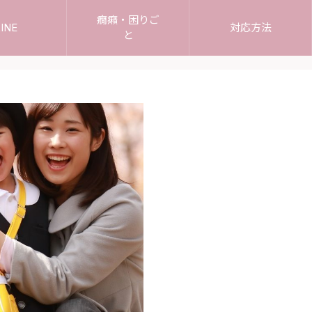
癇癪・困りご
INE
対応方法
と