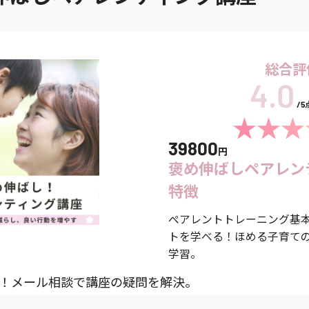
総合評
/
39800
円
褒め伸ばしペアレン
特徴
ペアレントトレーニング基本
トを学べる！ほめる子育て
学習。
ト！メール相談で講座の疑問を解決。