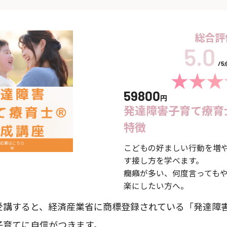
総合評
/
59800
円
発達障害子育て療育
特徴
こどもの好ましい行動を増
す接し方を学べます。
癇癪が多い、何度言っても
楽にしたい方へ。
受講すると、経済産業省に商標登録されている「発達障
子育てに自信がつきます。