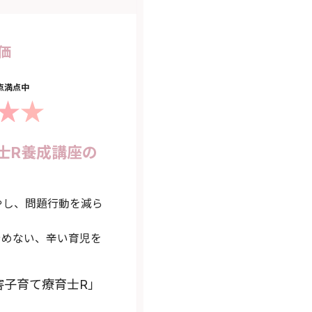
価
5点満点中
士R養成講座の
やし、問題行動を減ら
やめない、辛い育児を
害子育て療育士R」