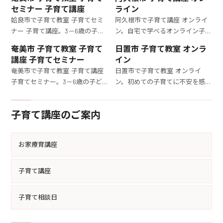
セミナー 子育て講座
ライン
姶良市で子育て教室 子育てセミ
阿久根市で子育て講座 オンライ
ナー 子育て講座。3－6歳の子ど
ン。自宅で学べるオンライン子育
もを持つママ向け子育てセミナ
てセミナー。3－6歳の子どもの
奄美市 子育て教室 子育て
日置市 子育て教室 オンラ
ー。育児のストレスを軽減し、
発達を理解し、効果的な育児法
講座 子育てセミナー
イン
効果的な育て方を学ぶことで、育
を専門家から学べるチャンスで
奄美市で子育て教室 子育て講座
日置市で子育て教室 オンライ
児がもっと楽しくなります。
す。
子育てセミナー。3－6歳の子ど
ン。初めての子育てに不安を感じ
もを持つママのための子育て講
ているママへ。オンラインで参
座。子どもの成長を促す育て方
加できる子育て講座で、3－6歳
子育て講座のご案内
や、日常の子育てのヒントを学
の子どもの育て方を徹底的に学
べる充実の内容です。
びましょう。
お家療育講座
子育て講座
子育て相談日