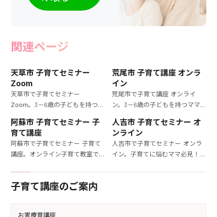
関連ページ
天草市 子育てセミナー
荒尾市 子育て講座 オンラ
Zoom
イン
天草市で子育てセミナー
荒尾市で子育て講座 オンライ
Zoom。3－6歳の子どもを持つマ
ン。3－6歳の子どもを持つママ
マのための子育て講座。子ども
のための子育て講座。子どもの
阿蘇市 子育てセミナー 子
人吉市 子育てセミナー オ
の成長を促す育て方や、日常の
成長を促す育て方や、日常の子
育て講座
ンライン
子育てのヒントを学べる充実の
育てのヒントを学べる充実の内
阿蘇市で子育てセミナー 子育て
人吉市で子育てセミナー オンラ
内容です。
容です。
講座。オンライン子育て教室で、
イン。子育てに悩むママ必見！3
3－6歳の子どもを持つママの育
－6歳の子どもを対象にした子育
児の悩みを解決。具体的なアド
て講座で、効果的な育児法を身に
子育て講座のご案内
バイスで育児がもっと楽になり
つけましょう。プロの指導で安心
ます。
です。
お家療育講座