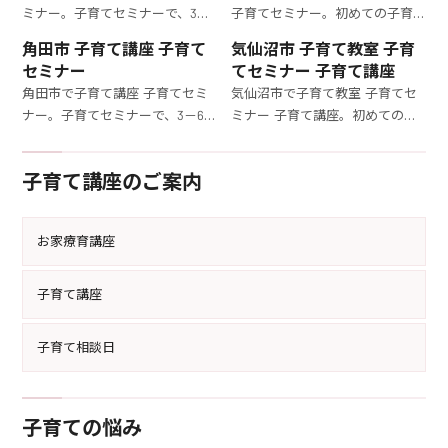
ミナー。子育てセミナーで、3－
子育てセミナー。初めての子育
6歳の子どもの発達段階に合わせ
てに不安を感じているママへ。
角田市 子育て講座 子育て
気仙沼市 子育て教室 子育
た育児法を学びましょう。育児の
オンラインで参加できる子育て
セミナー
てセミナー 子育て講座
悩みを解決するための実践的な
セミナーで、3－6歳の子どもの
角田市で子育て講座 子育てセミ
気仙沼市で子育て教室 子育てセ
講座です。
育て方を徹底的に学びましょう。
ナー。子育てセミナーで、3－6
ミナー 子育て講座。初めての子
歳の子どもの育て方を徹底的に
育てに不安を感じているママ
学びましょう。育児の悩みを解決
へ。子育てセミナーで、3－6歳
子育て講座のご案内
する具体的な方法を専門家が指
の子どもを持つママ向けに、効
導します。
果的な育児法を伝授します。
お家療育講座
子育て講座
子育て相談日
子育ての悩み