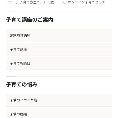
ミナー。子育て教室で、3－6歳
ト。オンライン子育てセミナー
の子どもを持つママが直面する
で、3－6歳の子どもを持つママ
育児の課題を解決しましょう。具
が必要な育児スキルを身につけ
子育て講座のご案内
体的な育児法と心構えを学べる
ましょう。育児のストレスを軽減
講座です。
する具体的な方法を学べます。
お家療育講座
子育て講座
子育て相談日
子育ての悩み
子供のイヤイヤ期
子供の癇癪