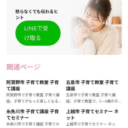
怒らなくても伝わるヒ
ント
LINEで受
け取る
関連ページ
阿賀野市 子育て教室 子育
五泉市 子育て教室 子育て
て講座
講座
阿賀野市で子育て教室 子育て講
五泉市で子育て教室 子育て講
座。子育てがもっと楽しくなる
座。子育て教室で、3－6歳の子
子育て教室。3－6歳の子どもの
どもの育て方を徹底的に学びま
糸魚川市 子育て講座 子育
上越市 子育てセミナー ネ
発達段階に合わせた効果的な育
しょう。専門家による実践的な指
てセミナー
ット
児法を学び、育児の自信をつけ
導で、育児の悩みを解消します。
糸魚川市で子育て講座 子育てセ
上越市で子育てセミナー ネッ
ましょう。