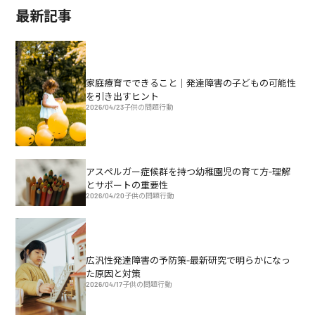
最新記事
家庭療育でできること｜発達障害の子どもの可能性
を引き出すヒント
2026/04/23
子供の問題行動
アスペルガー症候群を持つ幼稚園児の育て方-理解
とサポートの重要性
2026/04/20
子供の問題行動
広汎性発達障害の予防策-最新研究で明らかになっ
た原因と対策
2026/04/17
子供の問題行動