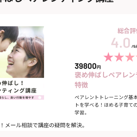
総合評
/
39800
円
褒め伸ばしペアレン
特徴
ペアレントトレーニング基本
トを学べる！ほめる子育て
学習。
ト！メール相談で講座の疑問を解決。