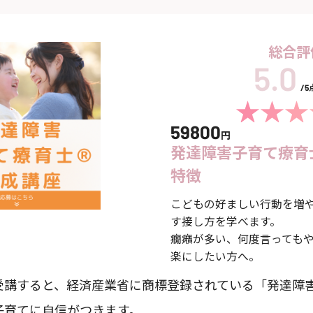
総合評
/
59800
円
発達障害子育て療育
特徴
こどもの好ましい行動を増
す接し方を学べます。
癇癪が多い、何度言っても
楽にしたい方へ。
受講すると、経済産業省に商標登録されている「発達障
子育てに自信がつきます。