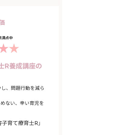
価
5点満点中
士R養成講座の
やし、問題行動を減ら
やめない、辛い育児を
害子育て療育士R」