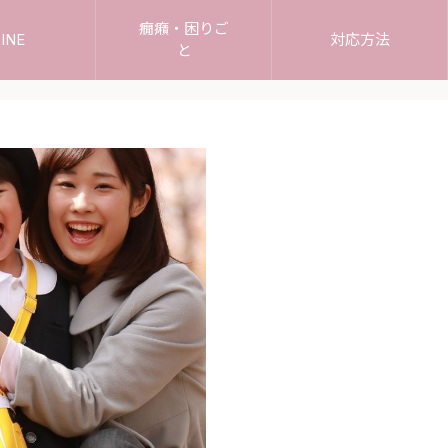
癇癪・困りご
INE
対応方法
と