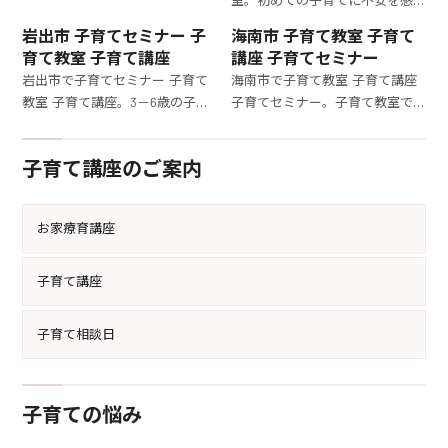
てセミナー。育児のストレスを
室。初めての子育てに不安を感
軽減し、効果的な育て方を学ぶ
じているママへ。オンラインで
岩出市 子育てセミナー 子
海南市 子育て教室 子育て
ことで、育児がもっと楽しくなり
参加できる子育て講座で、3－6
育て教室 子育て講座
講座 子育てセミナー
ます。
歳の子どもの育て方を徹底的に
岩出市で子育てセミナー 子育て
海南市で子育て教室 子育て講座
学びましょう。
教室 子育て講座。3－6歳の子ど
子育てセミナー。子育て教室で、
もを持つママ必見！オンライン
3－6歳の子どもの育て方を徹底
子育て講座で、効果的な育児法を
的に学びましょう。専門家による
子育て講座のご案内
専門家から学びましょう。自宅で
実践的な指導で、育児の悩みを解
リラックスしながら受講できま
消します。
す。
お家療育講座
子育て講座
子育て相談日
子育ての悩み