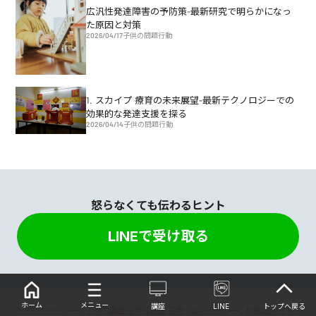
広汎性発達障害の予防策-最新研究で明らかになっ
た原因と対策
2026/04/17
子供の問題行動
1. スカイプ 療育の未来展望-最新テクノロジーでの
効果的な発達支援を探る
2026/04/14
子供の問題行動
怒らなくても伝わるヒント
LINEで受け取る
ホーム
メニュー
講座
LINE
トップへ戻る
トップページ
子育て講座 子育て教室 子育てセミナー
和歌山県 子育て教