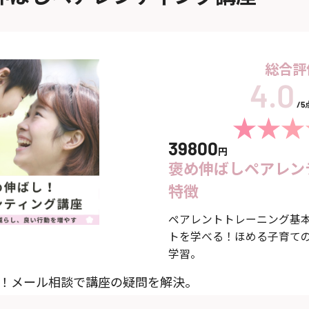
総合評
/
39800
円
褒め伸ばしペアレン
特徴
ペアレントトレーニング基本
トを学べる！ほめる子育て
学習。
ト！メール相談で講座の疑問を解決。