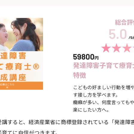
総合評
/
59800
円
発達障害子育て療育
特徴
こどもの好ましい行動を増
す接し方を学べます。
癇癪が多い、何度言っても
楽にしたい方へ。
受講すると、経済産業省に商標登録されている「発達障
子育てに自信がつきます。