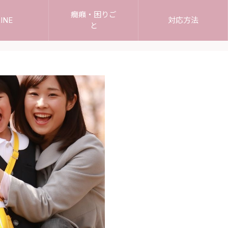
癇癪・困りご
INE
対応方法
と