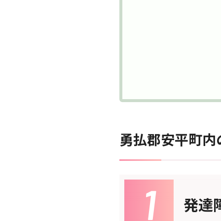
勇払郡安平町内の
発達