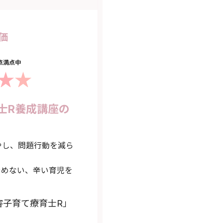
価
5点満点中
士R養成講座の
やし、問題行動を減ら
やめない、辛い育児を
害子育て療育士R」