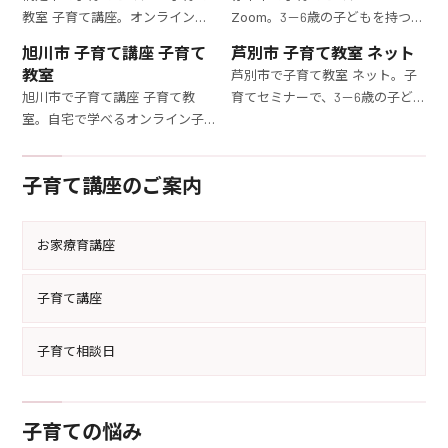
教室 子育て講座。オンラインで
Zoom。3－6歳の子どもを持つマ
参加できる子育て講座。3－6歳
マ必見！オンライン子育て教室
旭川市 子育て講座 子育て
芦別市 子育て教室 ネット
の子どもを持つママが直面する
で、日常の育児に役立つ具体的な
教室
芦別市で子育て教室 ネット。子
育児の課題を解決するための実
アドバイスを自宅で学べます。
旭川市で子育て講座 子育て教
育てセミナーで、3－6歳の子ど
践的な内容を提供します。
室。自宅で学べるオンライン子
もの育て方を徹底的に学びまし
育て教室。3－6歳の子どもを持
ょう。育児の悩みを解決する具体
つママが育児のコツを学び、育
的な方法を専門家が指導します。
子育て講座のご案内
児の悩みを解消する方法を提供
します。
お家療育講座
子育て講座
子育て相談日
子育ての悩み