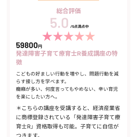
総合評価
/5点満点中
59800
円
発達障害子育て療育士R養成講座の特
徴
こどもの好ましい行動を増やし、問題行動を減
らす接し方を学べます。
癇癪が多い、何度言ってもやめない、辛い育児
を楽にしたい方へ。
＊こちらの講座を受講すると、経済産業省
に商標登録されている「発達障害子育て療
育士R」資格取得も可能。子育てに自信が
つきます。