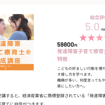
総合評
/
59800
円
発達障害子育て療育
特徴
こどもの好ましい行動を増
す接し方を学べます。
癇癪が多い、何度言っても
楽にしたい方へ。
受講すると、経済産業省に商標登録されている「発達障
子育てに自信がつきます。