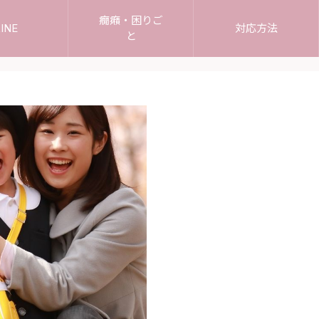
癇癪・困りご
INE
対応方法
と