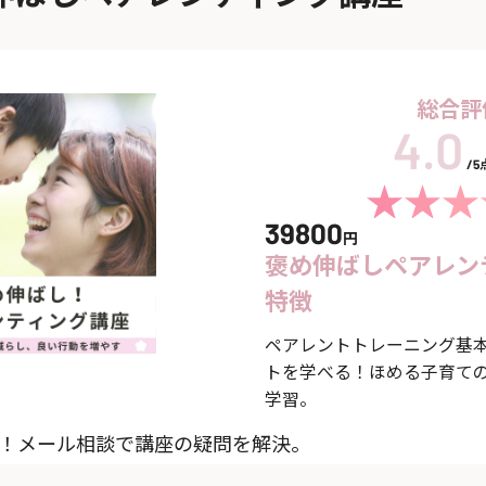
総合評
/
39800
円
褒め伸ばしペアレン
特徴
ペアレントトレーニング基本
トを学べる！ほめる子育て
学習。
ト！メール相談で講座の疑問を解決。