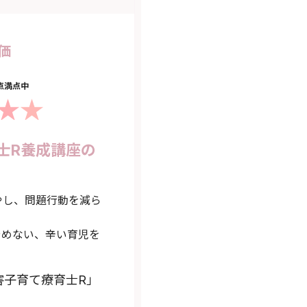
価
5点満点中
士R養成講座の
やし、問題行動を減ら
やめない、辛い育児を
害子育て療育士R」