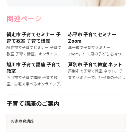
関連ページ
網走市 子育てセミナー 子
赤平市 子育てセミナー
育て教室 子育て講座
Zoom
網走市で子育てセミナー 子育て
赤平市で子育てセミナー
教室 子育て講座。オンラインで
Zoom。3－6歳の子どもを持つマ
参加できる子育て講座。3－6歳
マ必見！オンライン子育て教室
旭川市 子育て講座 子育て
芦別市 子育て教室 ネット
の子どもを持つママが直面する
で、日常の育児に役立つ具体的な
教室
芦別市で子育て教室 ネット。子
育児の課題を解決するための実
アドバイスを自宅で学べます。
旭川市で子育て講座 子育て教
育てセミナーで、3－6歳の子ど
践的な内容を提供します。
室。自宅で学べるオンライン子
もの育て方を徹底的に学びまし
育て教室。3－6歳の子どもを持
ょう。育児の悩みを解決する具体
つママが育児のコツを学び、育
的な方法を専門家が指導します。
子育て講座のご案内
児の悩みを解消する方法を提供
します。
お家療育講座